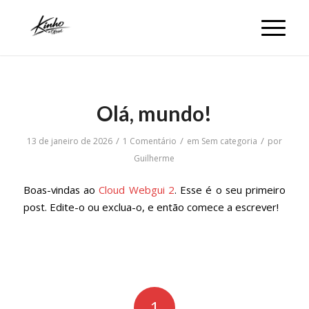
Olá, mundo!
/
/
/
13 de janeiro de 2026
1 Comentário
em
Sem categoria
por
Guilherme
Boas-vindas ao
Cloud Webgui 2
. Esse é o seu primeiro
post. Edite-o ou exclua-o, e então comece a escrever!
1